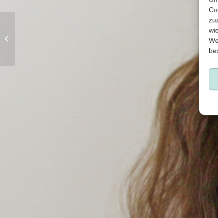
Co
zu
wi
CMD-Schiene
We
be